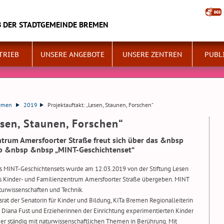
B DER STADTGEMEINDE BREMEN
TRIEB
UNSERE ANGEBOTE
UNSERE ZENTREN
PUBL
remen
2019
Projektauftakt: „Lesen, Staunen, Forschen“
esen, Staunen, Forschen“
ntrum Amersfoorter Straße freut sich über das &nbsp
 &nbsp &nbsp „MINT-Geschichtenset“
es MINT-Geschichtensets wurde am 12.03.2019 von der Stiftung Lesen
das Kinder- und Familienzentrum Amersfoorter Straße übergeben. MINT
aturwissenschaften und Technik.
rat der Senatorin für Kinder und Bildung, KiTa Bremen Regionalleiterin
Diana Fust und Erzieherinnen der Einrichtung experimentierten Kinder
er ständig mit naturwissenschaftlichen Themen in Berührung. Mit