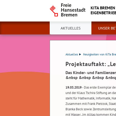
KITA BREMEN
EIGENBETRIE
AKTUELLES
UNSER BE
Aktuelles
Neuigkeiten von KiTa B
Projektauftakt: „L
Das Kinder- und Familienze
&nbsp &nbsp &nbsp &nbsp
19.03.2019
- Das erste Exemplar d
und der Klaus Tschira Stiftung an 
steht für Mathematik, Informatik, N
Zusammen mit Frank Pietrzok, Staats
Blanka Beck sowie Zentrumsleitung 
mit Wasser. „Im Alltag kommen Kind