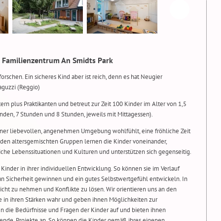
 Familienzentrum An Smidts Park
forschen. Ein sicheres Kind aber ist reich, denn es hat Neugier
laguzzi (Reggio)
ern plus Praktikanten und betreut zur Zeit 100 Kinder im Alter von 1,5
unden, 7 Stunden und 8 Stunden, jeweils mit Mittagessen).
 einer liebevollen, angenehmen Umgebung wohlfühlt, eine fröhliche Zeit
n den altersgemischten Gruppen lernen die Kinder voneinander,
che Lebenssituationen und Kulturen und unterstützen sich gegenseitig.
 Kinder in ihrer individuellen Entwicklung. So können sie im Verlauf
n Sicherheit gewinnen und ein gutes Selbstwertgefühl entwickeln. In
icht zu nehmen und Konflikte zu lösen. Wir orientieren uns an den
e in ihren Stärken wahr und geben ihnen Möglichkeiten zur
n die Bedürfnisse und Fragen der Kinder auf und bieten ihnen
ende, Projekte an. So können die Kinder gemäß ihres eigenen