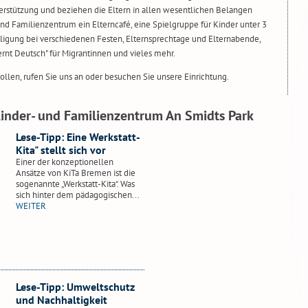
rstützung und beziehen die Eltern in allen wesentlichen Belangen
und Familienzentrum ein Elterncafé, eine Spielgruppe für Kinder unter 3
eiligung bei verschiedenen Festen, Elternsprechtage und Elternabende,
ernt Deutsch" für Migrantinnen und vieles mehr.
llen, rufen Sie uns an oder besuchen Sie unsere Einrichtung.
inder- und Familienzentrum An Smidts Park
Lese-Tipp: Eine Werkstatt-
Kita" stellt sich vor
Einer der konzeptionellen
Ansätze von KiTa Bremen ist die
sogenannte „Werkstatt-Kita“. Was
sich hinter dem pädagogischen...
WEITER
Lese-Tipp: Umweltschutz
und Nachhaltigkeit