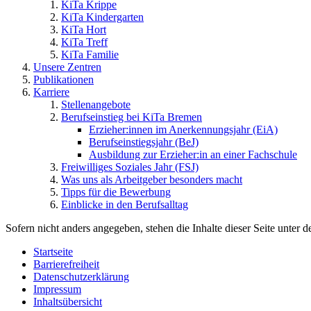
KiTa Krippe
KiTa Kindergarten
KiTa Hort
KiTa Treff
KiTa Familie
Unsere Zentren
Publikationen
Karriere
Stellenangebote
Berufseinstieg bei KiTa Bremen
Erzieher:innen im Anerkennungsjahr (EiA)
Berufseinstiegsjahr (BeJ)
Ausbildung zur Erzieher:in an einer Fachschule
Freiwilliges Soziales Jahr (FSJ)
Was uns als Arbeitgeber besonders macht
Tipps für die Bewerbung
Einblicke in den Berufsalltag
Sofern nicht anders angegeben, stehen die Inhalte dieser Seite unter d
Startseite
Barrierefreiheit
Datenschutzerklärung
Impressum
Inhaltsübersicht