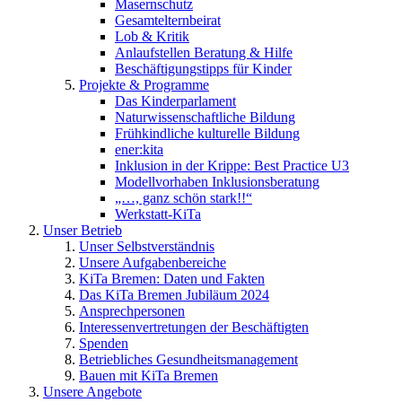
Masernschutz
Gesamtelternbeirat
Lob & Kritik
Anlaufstellen Beratung & Hilfe
Beschäftigungstipps für Kinder
Projekte & Programme
Das Kinderparlament
Naturwissenschaftliche Bildung
Frühkindliche kulturelle Bildung
ener:kita
Inklusion in der Krippe: Best Practice U3
Modellvorhaben Inklusionsberatung
„…, ganz schön stark!!“
Werkstatt-KiTa
Unser Betrieb
Unser Selbstverständnis
Unsere Aufgabenbereiche
KiTa Bremen: Daten und Fakten
Das KiTa Bremen Jubiläum 2024
Ansprechpersonen
Interessenvertretungen der Beschäftigten
Spenden
Betriebliches Gesundheitsmanagement
Bauen mit KiTa Bremen
Unsere Angebote