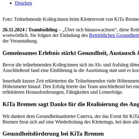
Drucken
Foto: Teilnehmende Kolleg:innen beim Kletterevent von KiTa Brem
26.11.2024 | Teambuilding
– „Über sich hinauswachsen“, diese Red
wortwörtlich. Sie folgten der Einladung des
Betrieblichen Gesundhei
der Veranstaltung.
Gemeinsames Erlebnis stärkt Gesundheit, Austausch 
Bevor die teilnehmenden Kolleg:innen sich im Ab- und Aufstieg übten
Anschließend fand eine Einführung in die Ausrüstung statt und es ko
Innerhalb kurzer Zeit erkletterten die Teilnehmenden viele Höhenmete
Höhenmeter hinauf. Den Erfolg feierte das Team anschließend bei e
reflektieren Herausforderungen, Fähigkeiten und Lernerfolge.
KiTa Bremen sagt Danke für die Realisierung des Ang
Wir danken dem Gesundheitsanbieter Caterva, der das Event für KiTa
Bremen freut sich auf eine Wiederholung des Klettertags, bei dem all
Gesundheitsförderung bei KiTa Bremen