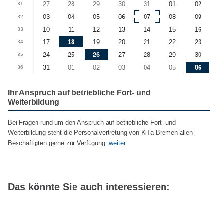
27
28
29
30
31
01
02
31
03
04
05
06
07
08
09
32
10
11
12
13
14
15
16
33
17
18
19
20
21
22
23
34
24
25
26
27
28
29
30
35
31
01
02
03
04
05
06
36
Ihr Anspruch auf betriebliche Fort- und
Weiterbildung
Bei Fragen rund um den Anspruch auf betriebliche Fort- und
Weiterbildung steht die Personalvertretung von KiTa Bremen allen
Beschäftigten gerne zur Verfügung.
weiter
Das könnte Sie auch interessieren: