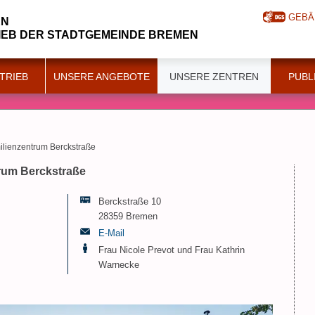
GEBÄ
EN
IEB DER STADTGEMEINDE BREMEN
TRIEB
UNSERE ANGEBOTE
UNSERE ZENTREN
PUBL
ilienzentrum Berckstraße
trum Berckstraße
Berckstraße 10
28359 Bremen
E-Mail
Frau Nicole Prevot und Frau Kathrin
Warnecke