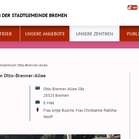
B DER STADTGEMEINDE BREMEN
TRIEB
UNSERE ANGEBOTE
UNSERE ZENTREN
PUBL
ienzentrum Otto-Brenner-Allee
m Otto-Brenner-Allee
Otto-Brenner-Allee 58a
28325 Bremen
E-Mail
Frau Antje Busche, Frau Christianne Padilha-
Wolff