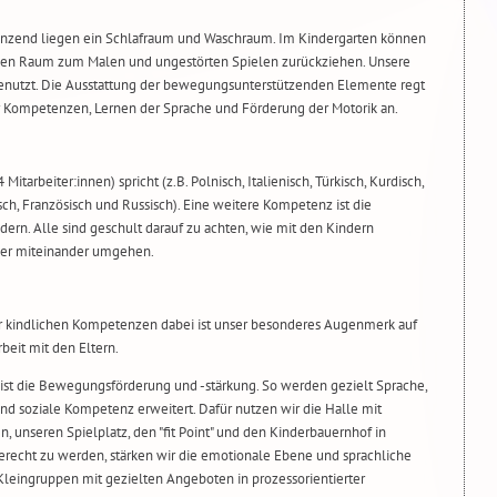
nzend liegen ein Schlafraum und Waschraum. Im Kindergarten können
nden Raum zum Malen und ungestörten Spielen zurückziehen. Unsere
 genutzt. Die Ausstattung der bewegungsunterstützenden Elemente regt
r Kompetenzen, Lernen der Sprache und Förderung der Motorik an.
itarbeiter:innen) spricht (z.B. Polnisch, Italienisch, Türkisch, Kurdisch,
sch, Französisch und Russisch). Eine weitere Kompetenz ist die
ern. Alle sind geschult darauf zu achten, wie mit den Kindern
er miteinander umgehen.
 der kindlichen Kompetenzen dabei ist unser besonderes Augenmerk auf
eit mit den Eltern.
t ist die Bewegungsförderung und -stärkung. So werden gezielt Sprache,
 soziale Kompetenz erweitert. Dafür nutzen wir die Halle mit
 unseren Spielplatz, den "fit Point" und den Kinderbauernhof in
recht zu werden, stärken wir die emotionale Ebene und sprachliche
leingruppen mit gezielten Angeboten in prozessorientierter