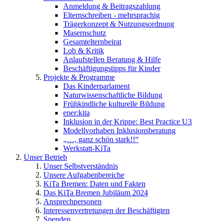
Anmeldung & Beitragszahlung
Elternschreiben - mehrsprachig
Trägerkonzept & Nutzungsordnung
Masernschutz
Gesamtelternbeirat
Lob & Kritik
Anlaufstellen Beratung & Hilfe
Beschäftigungstipps für Kinder
Projekte & Programme
Das Kinderparlament
Naturwissenschaftliche Bildung
Frühkindliche kulturelle Bildung
ener:kita
Inklusion in der Krippe: Best Practice U3
Modellvorhaben Inklusionsberatung
„…, ganz schön stark!!“
Werkstatt-KiTa
Unser Betrieb
Unser Selbstverständnis
Unsere Aufgabenbereiche
KiTa Bremen: Daten und Fakten
Das KiTa Bremen Jubiläum 2024
Ansprechpersonen
Interessenvertretungen der Beschäftigten
Spenden