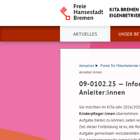
KITA BREMEN
EIGENBETRIE
AKTUELLES
UNSER BE
Aktuelles
Portal für Mitarbeitende
Anleiter:innen
09-0102.25 —
Info
Anleiter:innen
Sie möchten im KiTa-Jahr 2026/202
Kinderpfleger:innen
übernehmen. U
Aufgabe bieten zu können, laden wir
Ziel dieser Fortbildung ist es, die 
Aufgabe gemeinsam vorzubereiten 
Das Anerkennungsjahr ermöglicht de