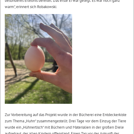
besonderes Erlebnis bereitet. Das erste Ei war gelegt. Es war noch ganz
warm“, erinnert sich Robakowski.
Zur Vorbereitung auf das Projekt wurde in der Bücherei eine Entdeckerkiste
zum Thema „Huhn“ zusammengestellt. Drei Tage vor dem Einzug der Tiere
wurde ein „Hühnertisch“ mit Büchern und Materialien in der großen Diele
aufgebaut, der allen Kindern offenstand. Einen Tag vor der Ankunft der