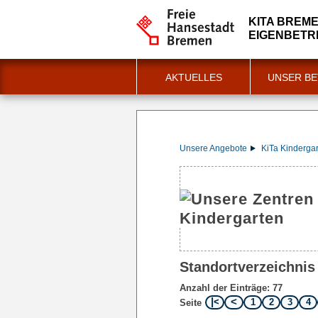
KITA BREM
EIGENBETR
AKTUELLES
UNSER BE
Unsere Angebote
KiTa Kinderga
Standortverzeichnis
Anzahl der Einträge: 77
1
2
3
4
Seite