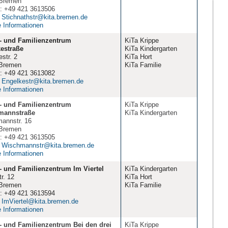
Bremen
n: +49 421 3613506
:
Stichnathstr@kita.bremen.de
e Informationen
- und Familienzentrum
KiTa Krippe
estraße
KiTa Kindergarten
str. 2
KiTa Hort
Bremen
KiTa Familie
n: +49 421 3613082
:
Engelkestr@kita.bremen.de
e Informationen
- und Familienzentrum
KiTa Krippe
mannstraße
KiTa Kindergarten
annstr. 16
Bremen
n: +49 421 3613505
:
Wischmannstr@kita.bremen.de
e Informationen
- und Familienzentrum Im Viertel
KiTa Kindergarten
r. 12
KiTa Hort
Bremen
KiTa Familie
n: +49 421 3613594
:
ImViertel@kita.bremen.de
e Informationen
- und Familienzentrum Bei den drei
KiTa Krippe