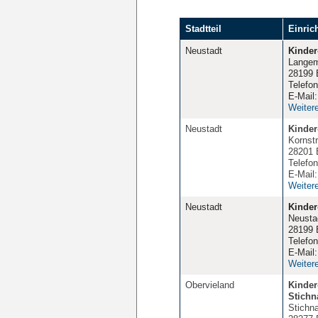
Stadtteil
Einric
Neustadt
Kinder
Langem
28199 
Telefo
E-Mail
Weiter
Neustadt
Kinder
Kornstr
28201 
Telefo
E-Mail
Weiter
Neustadt
Kinder
Neusta
28199 
Telefo
E-Mail
Weiter
Obervieland
Kinder
Stichn
Stichna