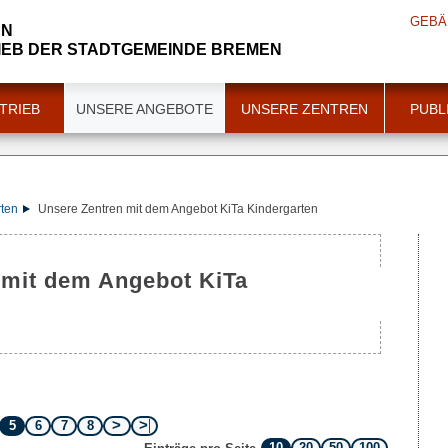
GEBÄ
EN
IEB DER STADTGEMEINDE BREMEN
TRIEB
UNSERE ANGEBOTE
UNSERE ZENTREN
PUBL
rten
Unsere Zentren mit dem Angebot KiTa Kindergarten
5
6
7
8
10
20
50
100