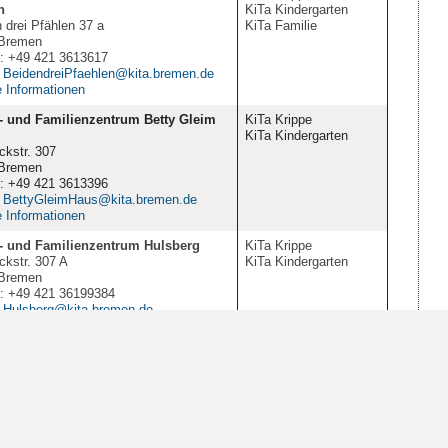
n
KiTa Kindergarten
 drei Pfählen 37 a
KiTa Familie
Bremen
n: +49 421 3613617
:
BeidendreiPfaehlen@kita.bremen.de
e Informationen
- und Familienzentrum Betty Gleim
KiTa Krippe
KiTa Kindergarten
ckstr. 307
Bremen
n: +49 421 3613396
:
BettyGleimHaus@kita.bremen.de
e Informationen
- und Familienzentrum Hulsberg
KiTa Krippe
ckstr. 307 A
KiTa Kindergarten
Bremen
n: +49 421 36199384
:
Hulsberg@kita.bremen.de
e Informationen
5
6
7
8
10
20
50
100
Einträge pro Seite