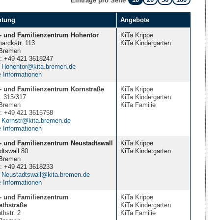
Einträge pro Seite
htung
Angebote
- und Familienzentrum Hohentor
KiTa Krippe
arckstr. 113
KiTa Kindergarten
Bremen
n: +49 421 3618247
:
Hohentor@kita.bremen.de
e Informationen
- und Familienzentrum Kornstraße
KiTa Krippe
. 315/317
KiTa Kindergarten
Bremen
KiTa Familie
n: +49 421 3615758
:
Kornstr@kita.bremen.de
e Informationen
- und Familienzentrum Neustadtswall
KiTa Krippe
dtswall 80
KiTa Kindergarten
Bremen
n: +49 421 3618233
:
Neustadtswall@kita.bremen.de
e Informationen
- und Familienzentrum
KiTa Krippe
athstraße
KiTa Kindergarten
thstr. 2
KiTa Familie