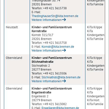
Thedinghauser Str. 74
Kindergarten
28201 Bremen
KiTa Familie
Telefon: +49 421 3615738
E-Mail:
ThedinghauserStr@kita.bremen.de
Weitere Informationen
Neustadt
Kinder- und Familienzentrum
KiTa Krippe
Kornstraße
KiTa
Kornstr. 315/317
Kindergarten
28201 Bremen
KiTa Familie
Telefon: +49 421 3615758
E-Mail:
Kornstr@kita.bremen.de
Weitere Informationen
Obervieland
Kinder- und Familienzentrum
KiTa Krippe
Stichnathstraße
KiTa
Stichnathstr. 2
Kindergarten
28277 Bremen
KiTa Familie
Telefon: +49 421 3613506
E-Mail:
Stichnathstr@kita.bremen.de
Weitere Informationen
Obervieland
Kinder- und Familienzentrum
KiTa Krippe
Engelkestraße
KiTa
Engelkestr. 2
Kindergarten
28279 Bremen
KiTa Hort
Telefon: +49 421 3613082
KiTa Familie
E-Mail:
Engelkestr@kita.bremen.de