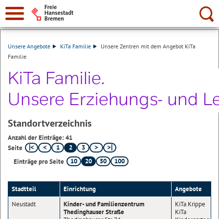
Suche:
Unsere Angebote
KiTa Familie
Unsere Zentren mit dem Angebot KiTa
Familie
Standortverzeichnis
Anzahl der Einträge: 41
1
2
3
Seite
10
20
50
100
Einträge pro Seite
Stadtteil
Einrichtung
Angebote
Neustadt
Kinder- und Familienzentrum
KiTa Krippe
Thedinghauser Straße
KiTa