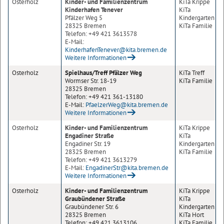
Osterholz
Kinder- und Familienzentrum
KiTa Krippe
Kinderhafen Tenever
KiTa
Pfälzer Weg 5
Kindergarten
28325 Bremen
KiTa Familie
Telefon: +49 421 3613578
E-Mail:
KinderhafenTenever@kita.bremen.de
Weitere Informationen
Osterholz
Spielhaus/Treff Pfälzer Weg
KiTa Treff
Wormser Str. 18-19
KiTa Familie
28325 Bremen
Telefon: +49 421 361-13180
E-Mail:
PfaelzerWeg@kita.bremen.de
Weitere Informationen
Osterholz
Kinder- und Familienzentrum
KiTa Krippe
Engadiner Straße
KiTa
Engadiner Str. 19
Kindergarten
28325 Bremen
KiTa Familie
Telefon: +49 421 3613279
E-Mail:
EngadinerStr@kita.bremen.de
Weitere Informationen
Osterholz
Kinder- und Familienzentrum
KiTa Krippe
Graubündener Straße
KiTa
Graubündener Str. 6
Kindergarten
28325 Bremen
KiTa Hort
Telefon: +49 421 3613106
KiTa Familie