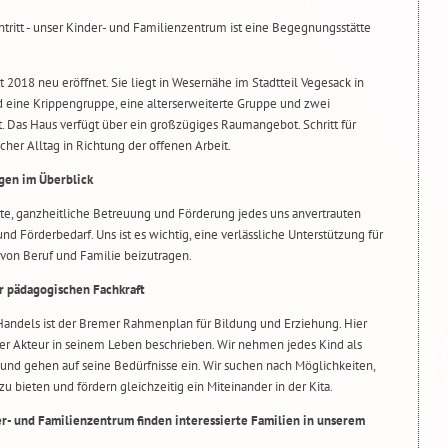
tritt - unser Kinder- und Familienzentrum ist eine Begegnungsstätte
2018 neu eröffnet. Sie liegt in Wesernähe im Stadtteil Vegesack in
 eine Krippengruppe, eine alterserweiterte Gruppe und zwei
 Das Haus verfügt über ein großzügiges Raumangebot. Schritt für
cher Alltag in Richtung der offenen Arbeit.
gen im Überblick
rte, ganzheitliche Betreuung und Förderung jedes uns anvertrauten
d Förderbedarf. Uns ist es wichtig, eine verlässliche Unterstützung für
t von Beruf und Familie beizutragen.
er pädagogischen Fachkraft
andels ist der Bremer Rahmenplan für Bildung und Erziehung. Hier
ter Akteur in seinem Leben beschrieben. Wir nehmen jedes Kind als
 und gehen auf seine Bedürfnisse ein. Wir suchen nach Möglichkeiten,
u bieten und fördern gleichzeitig ein Miteinander in der Kita.
r- und Familienzentrum finden interessierte Familien in unserem